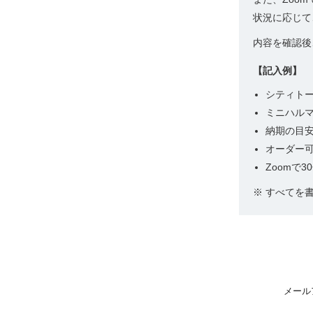
状況に応じて
内容を確認後
【記入例】
シティト
ミニハル
納期の目
オーダー
Zoomで
※ すべてを
メール